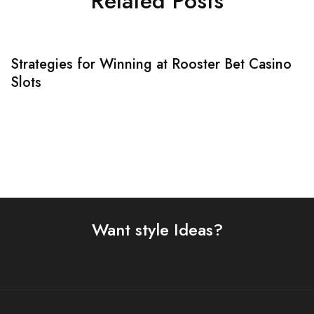
Related Posts
Strategies for Winning at Rooster Bet Casino
L
Slots
m
Want style Ideas?