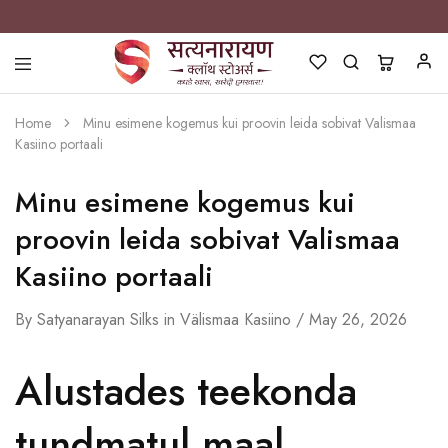
Satyanarayan
Best
Silks
Clothing
Home
Minu esimene kogemus kui proovin leida sobivat Valismaa
Store
in
Kasiino portaali
Pune
Minu esimene kogemus kui
proovin leida sobivat Valismaa
Kasiino portaali
By
Satyanarayan Silks
in
Välismaa Kasiino
May 26, 2026
Alustades teekonda
tundmatul maal