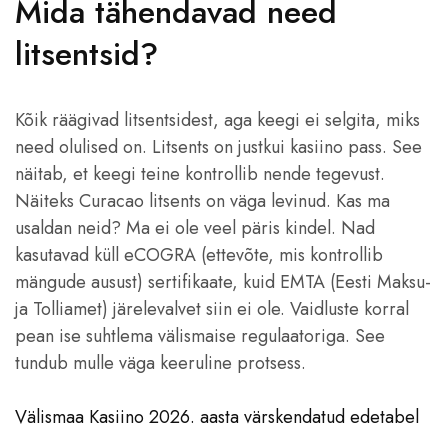
Mida tähendavad need
litsentsid?
Kõik räägivad litsentsidest, aga keegi ei selgita, miks
need olulised on. Litsents on justkui kasiino pass. See
näitab, et keegi teine kontrollib nende tegevust.
Näiteks Curacao litsents on väga levinud. Kas ma
usaldan neid? Ma ei ole veel päris kindel. Nad
kasutavad küll eCOGRA (ettevõte, mis kontrollib
mängude ausust) sertifikaate, kuid EMTA (Eesti Maksu-
ja Tolliamet) järelevalvet siin ei ole. Vaidluste korral
pean ise suhtlema välismaise regulaatoriga. See
tundub mulle väga keeruline protsess.
Välismaa Kasiino 2026. aasta värskendatud edetabel