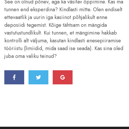
See on olnud põnev, aga ka väsitav õppimine. Kas ma
tunnen end eksperdina? Kindlasti mitte. Olen endiselt
ettevaatlik ja uurin iga kasiinot põhjalikult enne
deposiidi tegemist. Kõige tähtsam on mängida
vastutustundlikult. Kui tunnen, et mängimine hakkab
kontrolli alt väljuma, kasutan kindlasti enesepiiramise
tööriistu (limiidid, mida saad ise seada). Kas sina oled
juba oma valiku teinud?