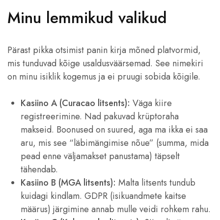
Minu lemmikud valikud
Pärast pikka otsimist panin kirja mõned platvormid,
mis tunduvad kõige usaldusväärsemad. See nimekiri
on minu isiklik kogemus ja ei pruugi sobida kõigile.
Kasiino A (Curacao litsents):
Väga kiire
registreerimine. Nad pakuvad krüptoraha
makseid. Boonused on suured, aga ma ikka ei saa
aru, mis see “läbimängimise nõue” (summa, mida
pead enne väljamakset panustama) täpselt
tähendab.
Kasiino B (MGA litsents):
Malta litsents tundub
kuidagi kindlam. GDPR (isikuandmete kaitse
määrus) järgimine annab mulle veidi rohkem rahu.