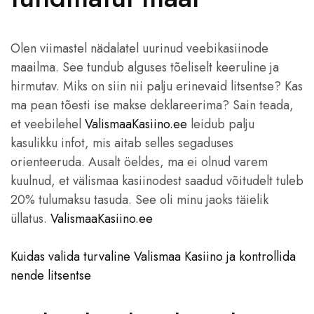
Olen viimastel nädalatel uurinud veebikasiinode
maailma. See tundub alguses tõeliselt keeruline ja
hirmutav. Miks on siin nii palju erinevaid litsentse? Kas
ma pean tõesti ise makse deklareerima? Sain teada,
et veebilehel
ValismaaKasiino.ee
leidub palju
kasulikku infot, mis aitab selles segaduses
orienteeruda. Ausalt öeldes, ma ei olnud varem
kuulnud, et välismaa kasiinodest saadud võitudelt tuleb
20% tulumaksu tasuda. See oli minu jaoks täielik
üllatus.
ValismaaKasiino.ee
Kuidas valida turvaline Valismaa Kasiino ja kontrollida
nende litsentse