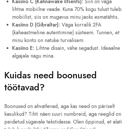
Kasiino C (Kahnawake litsents):
Siin oli väga
lihtne mobiilne vaade. Kuna 70% kogu tulust tuleb
mobiilist, siis on mugavus minu jaoks esmatähtis.
Kasiino D (Gibraltar):
Väga korralik 2FA
(kaheastmeline autentimine) süsteem. Tunnen, et
minu konto on natuke turvalisem.
Kasiino E:
Lihtne disain, vähe segadust. Ideaalne
algajale nagu mina.
Kuidas need boonused
töötavad?
Boonused on ahvatlevad, aga kas need on päriselt
kasulikud? Tihti näen suuri numbreid, aga reeglid on
peidetud sügavale tekstidesse. Olen õppinud, et alati