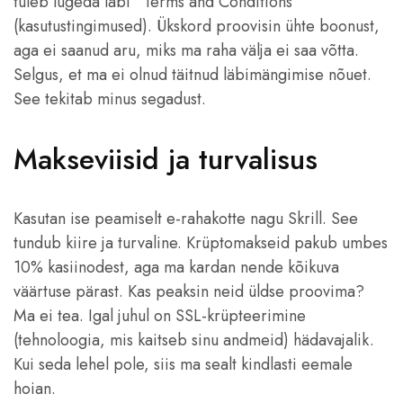
tuleb lugeda läbi “Terms and Conditions”
(kasutustingimused). Ükskord proovisin ühte boonust,
aga ei saanud aru, miks ma raha välja ei saa võtta.
Selgus, et ma ei olnud täitnud läbimängimise nõuet.
See tekitab minus segadust.
Makseviisid ja turvalisus
Kasutan ise peamiselt e-rahakotte nagu Skrill. See
tundub kiire ja turvaline. Krüptomakseid pakub umbes
10% kasiinodest, aga ma kardan nende kõikuva
väärtuse pärast. Kas peaksin neid üldse proovima?
Ma ei tea. Igal juhul on SSL-krüpteerimine
(tehnoloogia, mis kaitseb sinu andmeid) hädavajalik.
Kui seda lehel pole, siis ma sealt kindlasti eemale
hoian.