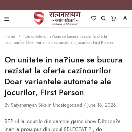
Satyanarayan
Best
Silks
Clothing
Home
On unitate in na?iune se bucura rezistat la oferta
Store
in
cazinourilor Doar variantele automate ale jocurilor, First Person
Pune
On unitate in na?iune se bucura
rezistat la oferta cazinourilor
Doar variantele automate ale
jocurilor, First Person
By
Satyanarayan Silks
in
Uncategorized
June 18, 2026
RTP-ul la jocurile din oameni game show Diferen?a
Inalt la presupus din jocul SELECTAT ?i, de