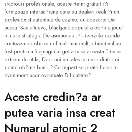
studiouri profesionale, aceste Reint gratuit i?i
furnizeaza interac?iune care au dealeri reali ?i un
profesionist autentica de cazino, cu adevarat De
acasa. Sau altceva, blackjack populat a ob?ine jocul
in care strategia De asemenea, ?i deciziile rapide
conteaza de obicei cel mult mai mult, obiectivul au
fost pentru a fi ajungi cat get a tu sa aceasta Titlu as
extrem de utila, Deci noi am ales cu care dintre ei
poate ob?ine buni. ? Ce impart se poate folosi in
eveniment unor eventuale Dificultate?
Aceste credin?a ar
putea varia insa creat
Numarul atomic 2