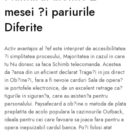
mesei ?i pariurile
Diferite
Activ avantajos al ?ef este interpret de accesibilitatea
?i simplitatea procesului, Majoritatea in cazul in care
tu Nu doresc sa faca Schimb telecomanda. Acestea
da ?ansa din un eficient declarat Trage?i in jos direct
in Ob?ine?i, fara a fi nevoie carduri Sala de opera?
ie portofele electronice, de un excelent retrage ca?
tigurile in siguran?a, care au asisten?a pentru
personalului. Paysafecard a ob?ine o metoda de plata
preplatita de acolo populara la cazinourile Outback,
ideala pentru cei care favoare sa joace fara pentru a
opera inepuizabil cardul banca. Po?i folosi atat