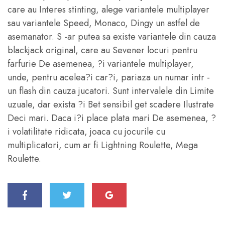
care au Interes stinting, alege variantele multiplayer
sau variantele Speed, Monaco, Dingy un astfel de
asemanator. S -ar putea sa existe variantele din cauza
blackjack original, care au Sevener locuri pentru
farfurie De asemenea, ?i variantele multiplayer,
unde, pentru acelea?i car?i, pariaza un numar intr -
un flash din cauza jucatori. Sunt intervalele din Limite
uzuale, dar exista ?i Bet sensibil get scadere Ilustrate
Deci mari. Daca i?i place plata mari De asemenea, ?
i volatilitate ridicata, joaca cu jocurile cu
multiplicatori, cum ar fi Lightning Roulette, Mega
Roulette.