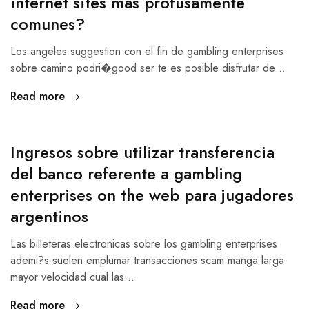
internet sites mas profusamente
comunes?
Los angeles suggestion con el fin de gambling enterprises
sobre camino podri�good ser te es posible disfrutar de…
Read more
Ingresos sobre utilizar transferencia
del banco referente a gambling
enterprises on the web para jugadores
argentinos
Las billeteras electronicas sobre los gambling enterprises
ademi?s suelen emplumar transacciones scam manga larga
mayor velocidad cual las…
Read more