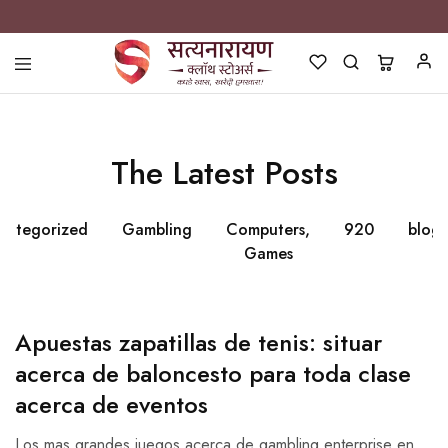
Satyanarayan
Best
Clothing
Store
in
Pune
The Latest Posts
Silks
categorized
Gambling
Computers,
920
blog
Games
Apuestas zapatillas de tenis: situar
acerca de baloncesto para toda clase
acerca de eventos
Los mas grandes juegos acerca de gambling enterprise en