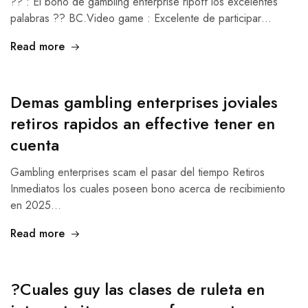
?? : El bono de gambling enterprise ripoff los excelentes
palabras ?? BC.Video game : Excelente de participar…
Read more
Demas gambling enterprises joviales
retiros rapidos an effective tener en
cuenta
Gambling enterprises scam el pasar del tiempo Retiros
Inmediatos los cuales poseen bono acerca de recibimiento
en 2025…
Read more
?Cuales guy las clases de ruleta en