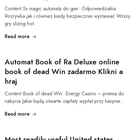
Content 5x magic automaty do gier: Odpowiedzialna
Rozrywka jak i również kiedy bezpiecznie wystawiać Wzory
gry slizing hot…
Read more
Automat Book of Ra Deluxe online
book of dead Win zadarmo Klikni a
hraj
Content Book of dead Win: Energy Casino – premia do
nabycia Jakie będą otwarte zapłaty wypłat przy kasynie…
Read more
Most readily useful United states