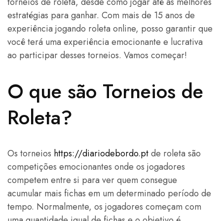
torneios de roleta, desde como jogar até as melhores
estratégias para ganhar. Com mais de 15 anos de
experiência jogando
roleta online, posso garantir que
você terá uma experiência emocionante e lucrativa
ao participar desses torneios. Vamos começar!
O que são Torneios de
Roleta?
Os torneios
https://diariodebordo.pt
de roleta são
competições emocionantes onde os jogadores
competem entre si para ver quem consegue
acumular mais fichas em um determinado período de
tempo. Normalmente, os jogadores começam com
uma quantidade igual de fichas e o objetivo é